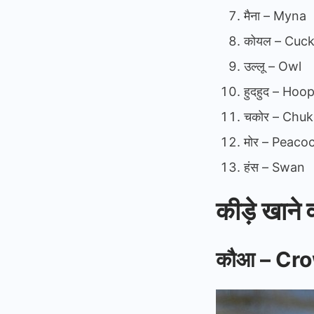
मैना – Myna
कोयल – Cuc
उल्लू – Owl
हुदहुद – Hoo
चकोर – Chuk
मोर – Peaco
हंस – Swan
कीड़े खाने 
कौआ – Cr