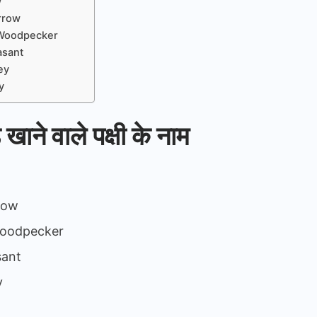
w
arrow
 Woodpecker
asant
key
y
 खाने वाले पक्षी के नाम
rrow
Woodpecker
sant
y