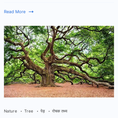
रोचक
जानकारी
Read More
–
Information
About
Squirrel
In
Hindi
Nature
Tree
पेड़
रोचक तथ्य