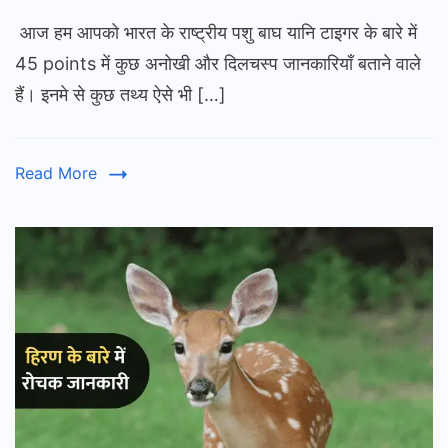
बाघ
आज हम आपको भारत के राष्ट्रीय पशु बाघ यानि टाइगर के बारे में
(टाइगर
के
45 points में कुछ अनोखी और दिलचस्प जानकारियाँ बताने वाले
बारे
हैं। इनमे से कुछ तथ्य ऐसे भी […]
में
जानकार
एवं
Read More
40
रोचक
तथ्य
|
Tiger
Infor
in
Hindi