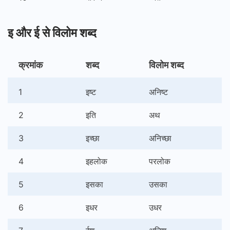
इ और ई से विलोम शब्द
क्रमांक
शब्द
विलोम शब्द
1
इष्ट
अनिष्ट
2
इति
अथ
3
इच्छा
अनिच्छा
4
इहलोक
परलोक
5
इसका
उसका
6
इधर
उधर