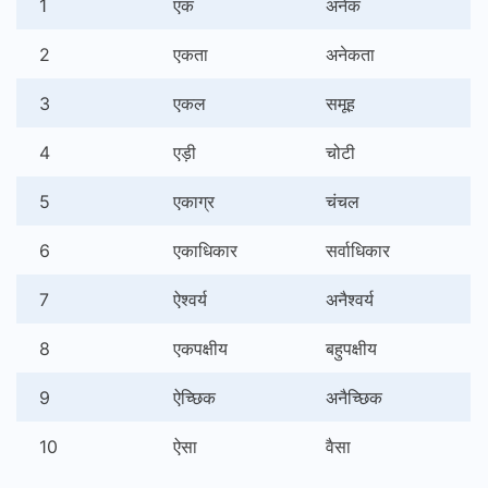
1
एक
अनेक
2
एकता
अनेकता
3
एकल
समूह
4
एड़ी
चोटी
5
एकाग्र
चंचल
6
एकाधिकार
सर्वाधिकार
7
ऐश्वर्य
अनैश्वर्य
8
एकपक्षीय
बहुपक्षीय
9
ऐच्छिक
अनैच्छिक
10
ऐसा
वैसा