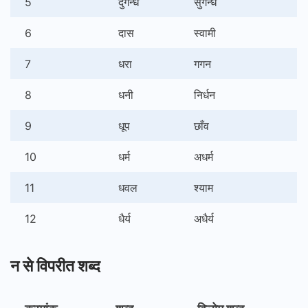
5
दुर्गन्ध
सुगन्ध
6
दास
स्वामी
7
धरा
गगन
8
धनी
निर्धन
9
धूप
छाँव
10
धर्म
अधर्म
11
धवल
श्याम
12
धैर्य
अधैर्य
न से विपरीत शब्द