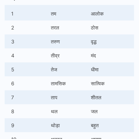
1
तम
आलोक
2
तरल
ठोस
3
तरुण
वृद्ध
4
तीव्र
मंद
5
तेज
धीमा
6
तामसिक
सात्विक
7
ताप
शीतल
8
थल
जल
9
थोड़ा
बहुत