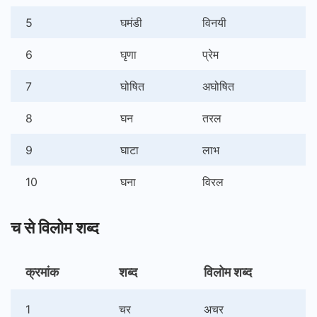
5
घमंडी
विनयी
6
घृणा
प्रेम
7
घोषित
अघोषित
8
घन
तरल
9
घाटा
लाभ
10
घना
विरल
च से विलोम शब्द
क्रमांक
शब्द
विलोम शब्द
1
चर
अचर