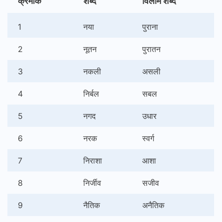
क्रमांक
शब्द
विलोम शब्द
1
नया
पुराना
2
नूतन
पुरातन
3
नकली
असली
4
निर्बल
सबल
5
नगद
उधार
6
नरक
स्वर्ग
7
निराशा
आशा
8
निर्जीव
सजीव
9
नैतिक
अनैतिक