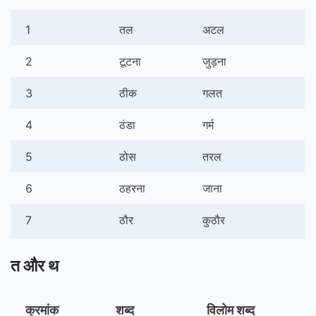
1
तल
अटल
2
टूटना
जुड़ना
3
ठीक
गलत
4
ठंडा
गर्म
5
ठोस
तरल
6
ठहरना
जाना
7
ठौर
कुठौर
त और थ
क्रमांक
शब्द
विलोम शब्द