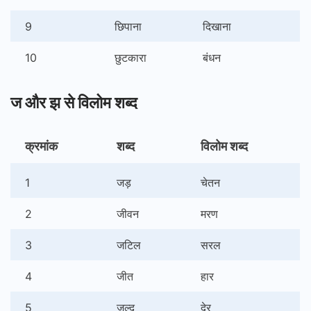
9
छिपाना
दिखाना
10
छुटकारा
बंधन
ज और झ से विलोम शब्द
क्रमांक
शब्द
विलोम शब्द
1
जड़
चेतन
2
जीवन
मरण
3
जटिल
सरल
4
जीत
हार
5
जल्द
देर