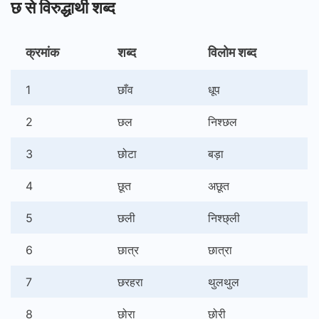
छ से विरुद्धार्थी शब्द
क्रमांक
शब्द
विलोम शब्द
1
छाँव
धूप
2
छल
निश्छल
3
छोटा
बड़ा
4
छूत
अछूत
5
छली
निश्छ्ली
6
छात्र
छात्रा
7
छरहरा
थुलथुल
8
छोरा
छोरी