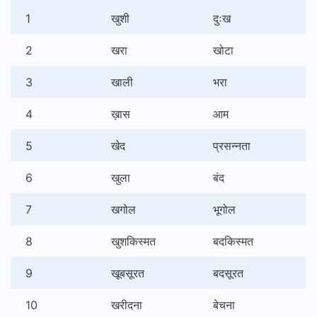
1
खुशी
दुःख
2
खरा
खोटा
3
खाली
भरा
4
ख़ास
आम
5
खेद
प्रसन्नता
6
खुला
बंद
7
खगोल
भूगोल
8
खुशकिस्मत
बदकिस्मत
9
खूबसूरत
बदसूरत
10
खरीदना
बेचना