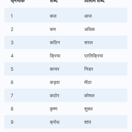
क्रमांक
शब्द
विलोम शब्द
1
कल
आज
2
कम
अधिक
3
कठिन
सरल
4
क्रिया
प्रतिक्रिया
5
कायर
निडर
6
कड़वा
मीठा
7
कठोर
कोमल
8
कृष्ण
शुक्ल
9
क्रोध
शांत