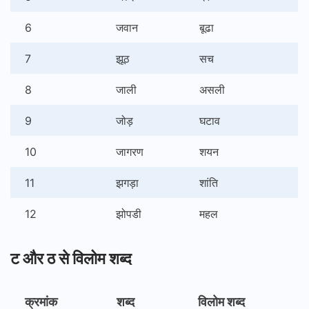
6
जवान
बूढा
7
झूठ
सच
8
जाली
असली
9
जोड़
घटाव
10
जागरण
शयन
11
झगड़ा
शांति
12
झोपडी
महल
ट और ठ से विलोम शब्द
क्रमांक
शब्द
विलोम शब्द