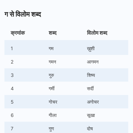
ग से विलोम शब्द
क्रमांक
शब्द
विलोम शब्द
1
गम
ख़ुशी
2
गमन
आगमन
3
गुरु
शिष्य
4
गर्मी
सर्दी
5
गोचर
अगोचर
6
गीला
सूखा
7
गुण
दोष