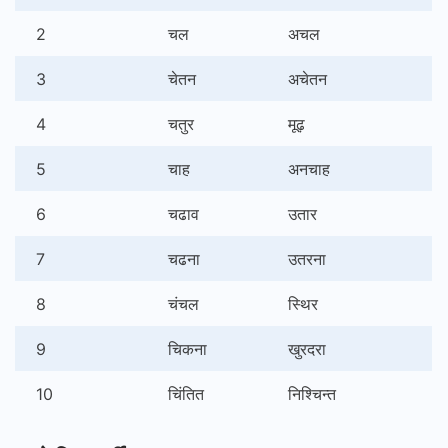
2
चल
अचल
3
चेतन
अचेतन
4
चतुर
मूढ़
5
चाह
अनचाह
6
चढाव
उतार
7
चढना
उतरना
8
चंचल
स्थिर
9
चिकना
खुरदरा
10
चिंतित
निश्चिन्त